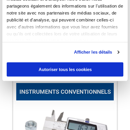
Têtes :
Profilomètre + Rugosimètre
partageons également des informations sur l'utilisation de
Course profil :
200 mm
notre site avec nos partenaires de médias sociaux, de
publicité et d'analyse, qui peuvent combiner celles-ci
Incertitude constructeur profil :
(1,6 +
avec d'autres informations que vous leur avez fournies
2Z/100) µm
ou qu'ils ont collectées lors de votre utilisation de leurs
services. Vous consentez à nos cookies si vous
Incertitude constructeur rugosité :
continuez à utiliser notre site Web.
0,05 µm
Afficher les détails
Autoriser tous les cookies
INSTRUMENTS CONVENTIONNELS