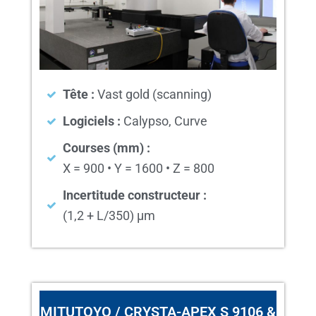
Tête :
Vast gold (scanning)
Logiciels :
Calypso, Curve
Courses (mm) :
X = 900 • Y = 1600 • Z = 800
Incertitude constructeur :
(1,2 + L/350) µm
MITUTOYO / CRYSTA-APEX S 9106 &